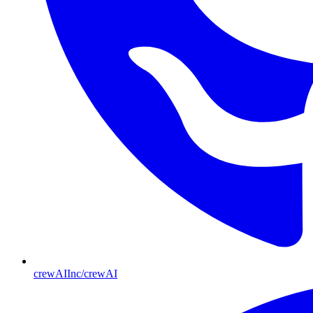
crewAIInc/crewAI