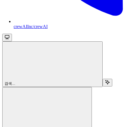
crewAIInc/crewAI
검색...