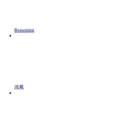
Reasoning
계획