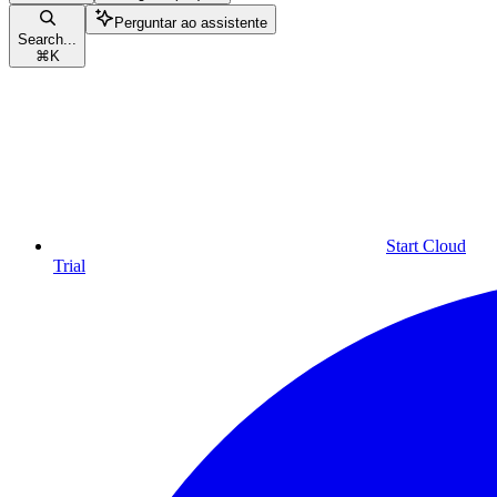
Perguntar ao assistente
Search...
⌘
K
Start Cloud
Trial