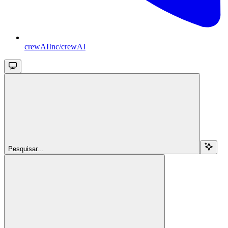
crewAIInc/crewAI
Pesquisar...