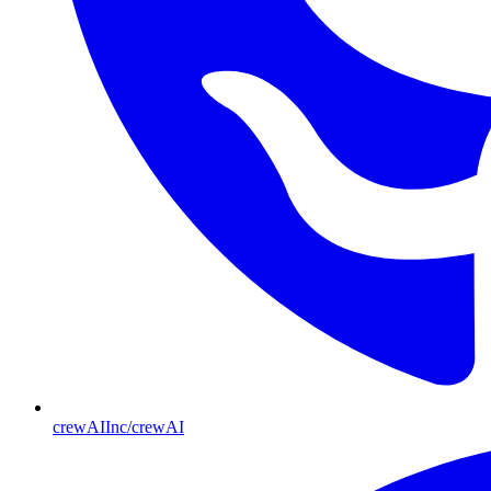
crewAIInc/crewAI