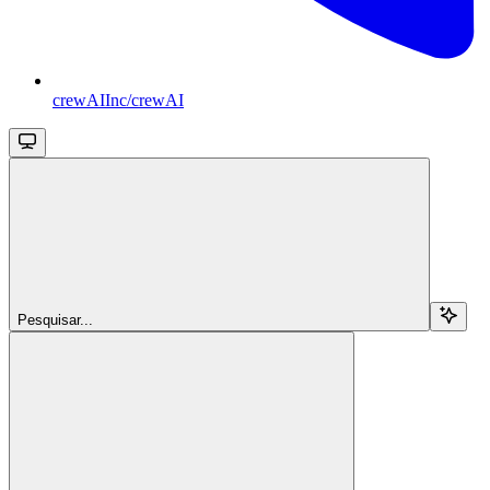
crewAIInc/crewAI
Pesquisar...