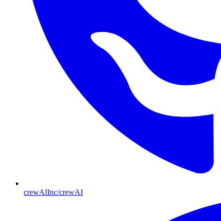
crewAIInc/crewAI