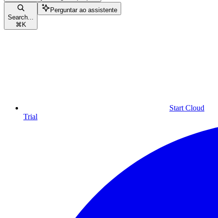
Perguntar ao assistente
Search...
⌘
K
Start Cloud
Trial