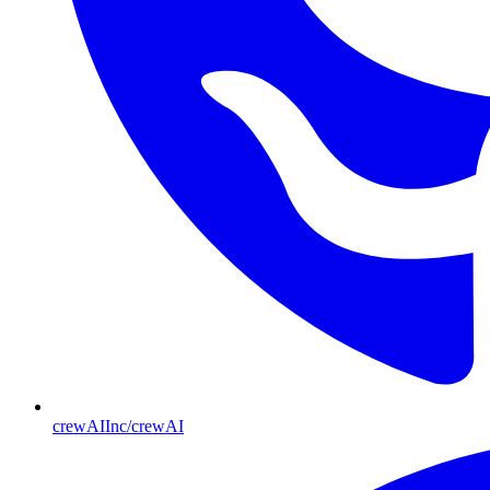
crewAIInc/crewAI