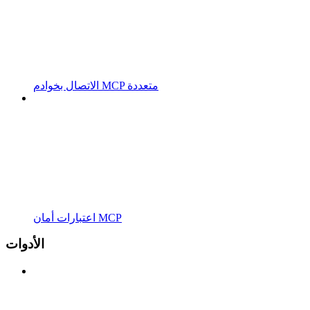
الاتصال بخوادم MCP متعددة
اعتبارات أمان MCP
الأدوات