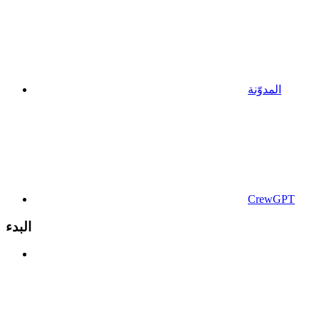
المدوّنة
CrewGPT
البدء