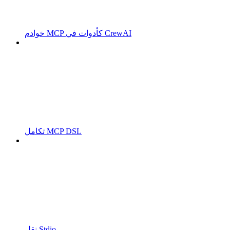
خوادم MCP كأدوات في CrewAI
تكامل MCP DSL
نقل Stdio