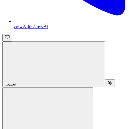
crewAIInc/crewAI
...ابحث