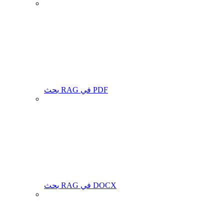
بحث RAG في PDF
بحث RAG في DOCX