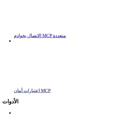
الاتصال بخوادم MCP متعددة
اعتبارات أمان MCP
الأدوات