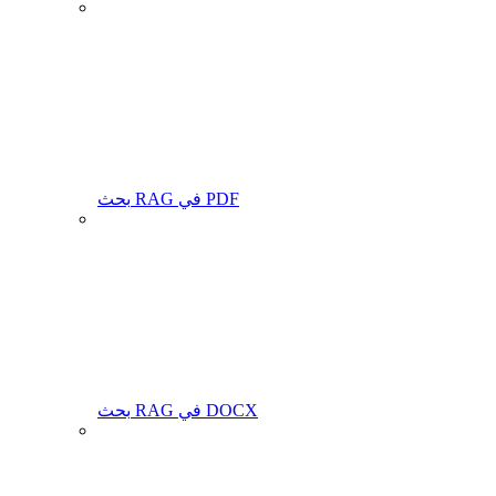
بحث RAG في PDF
بحث RAG في DOCX