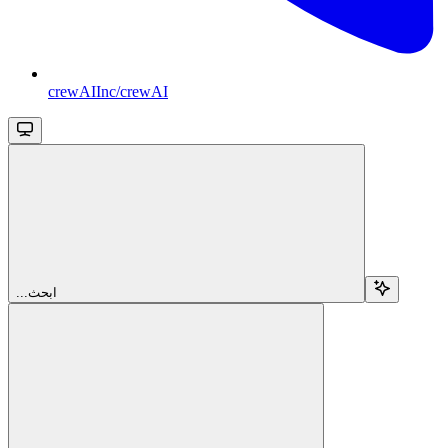
crewAIInc/crewAI
...ابحث