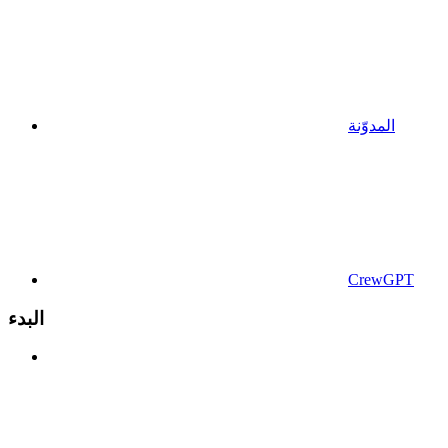
المدوّنة
CrewGPT
البدء