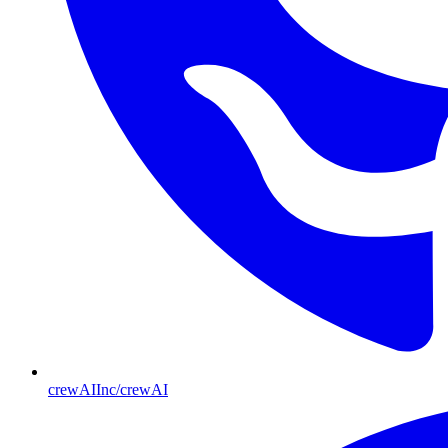
crewAIInc/crewAI