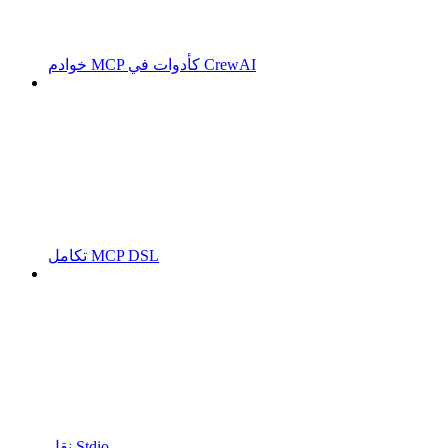
خوادم MCP كأدوات في CrewAI
تكامل MCP DSL
نقل Stdio