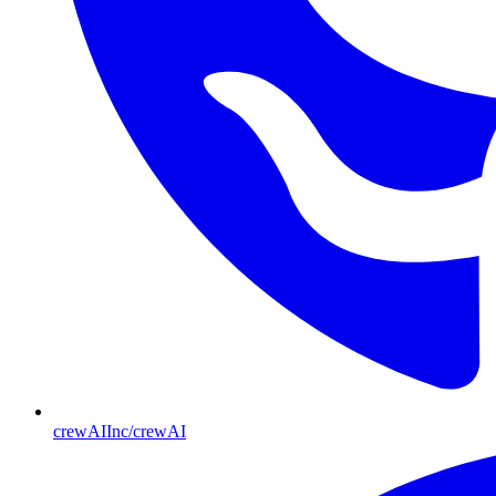
crewAIInc/crewAI