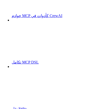
خوادم MCP كأدوات في CrewAI
تكامل MCP DSL
نقل Stdio