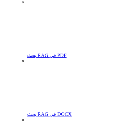
بحث RAG في PDF
بحث RAG في DOCX