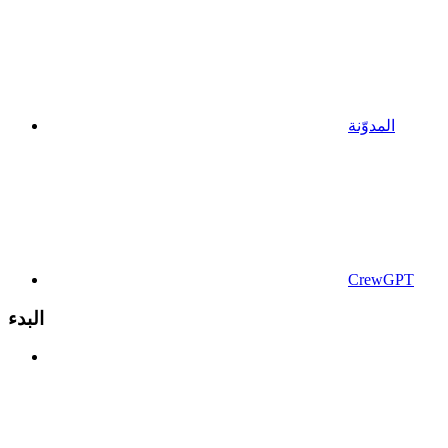
المدوّنة
CrewGPT
البدء