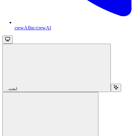
crewAIInc/crewAI
...ابحث