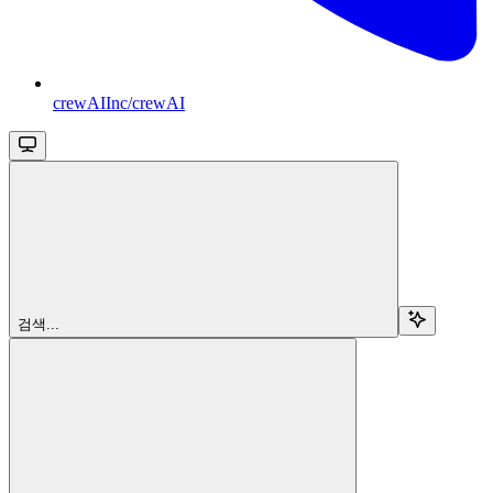
crewAIInc/crewAI
검색...