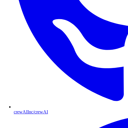
crewAIInc/crewAI