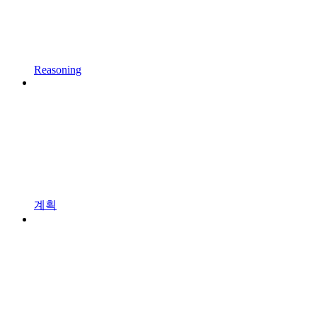
Reasoning
계획