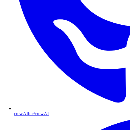
crewAIInc/crewAI