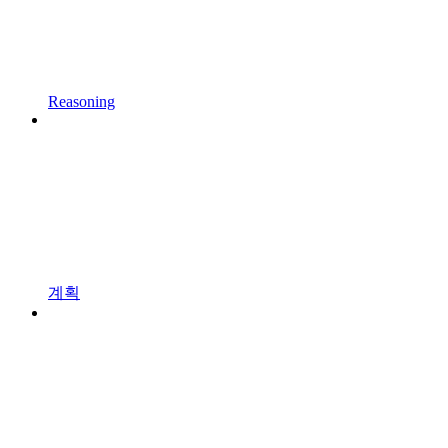
Reasoning
계획