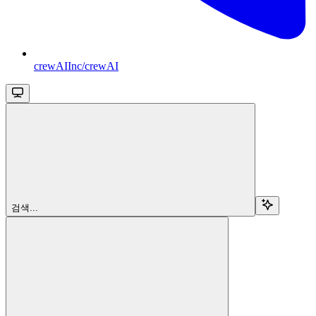
crewAIInc/crewAI
검색...