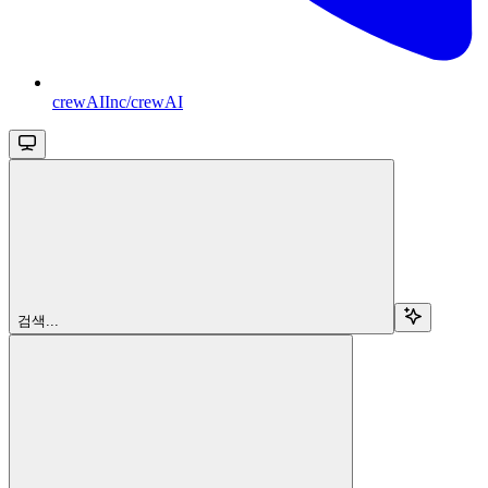
crewAIInc/crewAI
검색...