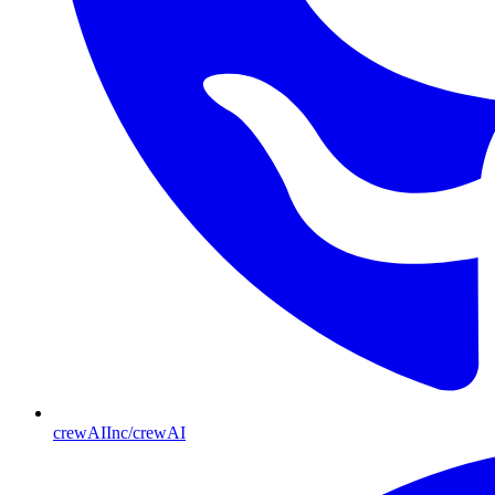
crewAIInc/crewAI