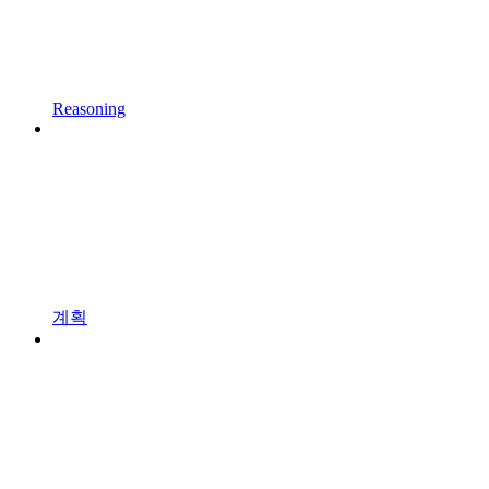
Reasoning
계획