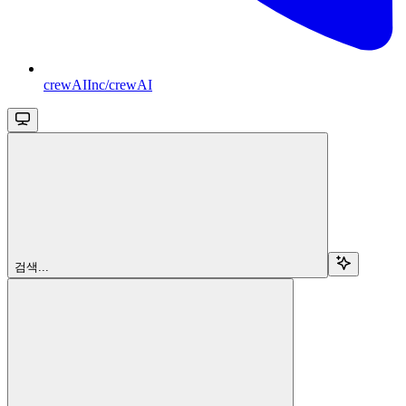
crewAIInc/crewAI
검색...