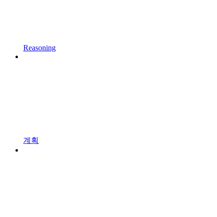
Reasoning
계획