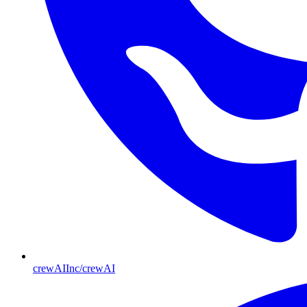
crewAIInc/crewAI