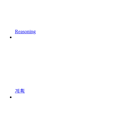
Reasoning
계획