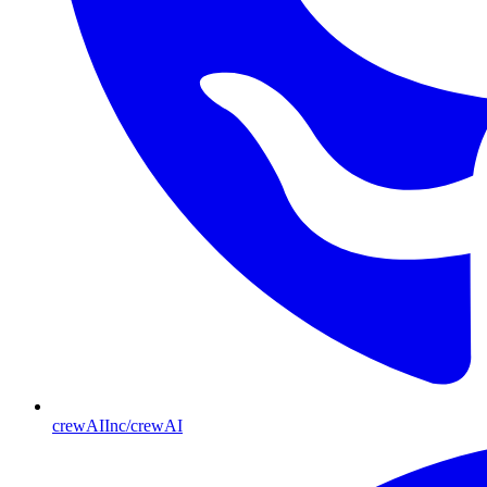
crewAIInc/crewAI