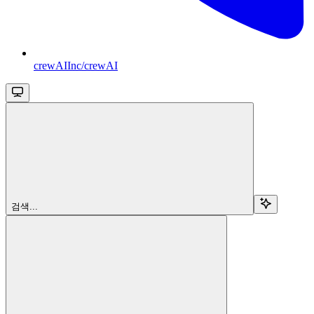
crewAIInc/crewAI
검색...