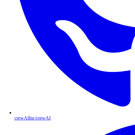
crewAIInc/crewAI