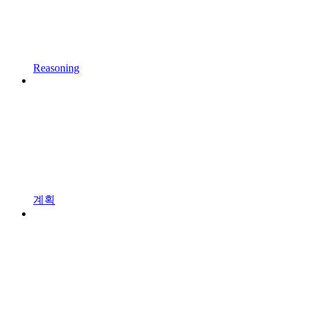
Reasoning
계획