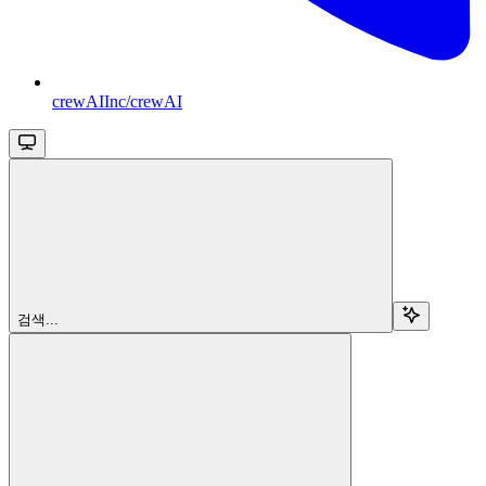
crewAIInc/crewAI
검색...