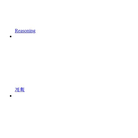
Reasoning
계획