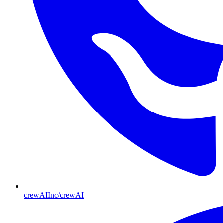
crewAIInc/crewAI