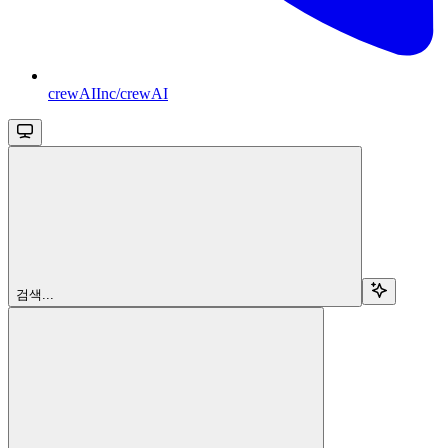
crewAIInc/crewAI
검색...