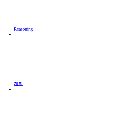
Reasoning
계획