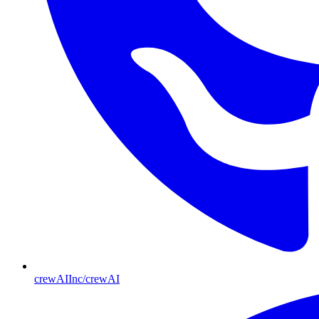
crewAIInc/crewAI