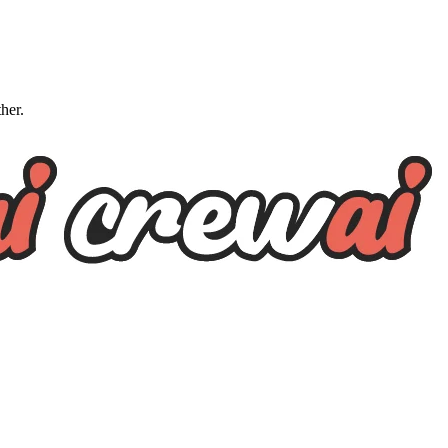
ther.