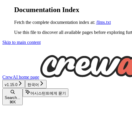
Documentation Index
Fetch the complete documentation index at:
/llms.txt
Use this file to discover all available pages before exploring fur
Skip to main content
CrewAI
home page
v1.15.0
한국어
어시스턴트에게 묻기
Search...
⌘
K