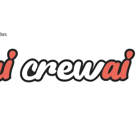
ther.