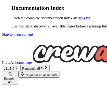
Documentation Index
Fetch the complete documentation index at:
/llms.txt
Use this file to discover all available pages before exploring fur
Skip to main content
CrewAI
home page
v1.15.0
Português (BR)
Perguntar ao assistente
Search...
⌘
K