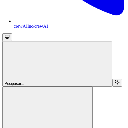
crewAIInc/crewAI
Pesquisar...