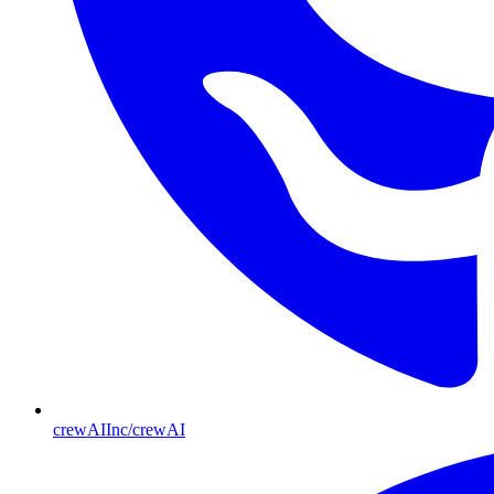
crewAIInc/crewAI