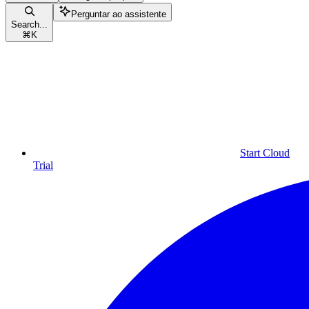
Perguntar ao assistente
Search...
⌘
K
Start Cloud
Trial