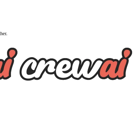
ther.