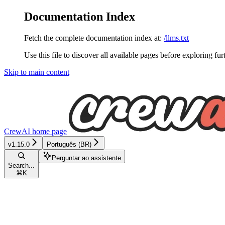
Documentation Index
Fetch the complete documentation index at:
/llms.txt
Use this file to discover all available pages before exploring fur
Skip to main content
CrewAI
home page
v1.15.0
Português (BR)
Perguntar ao assistente
Search...
⌘
K