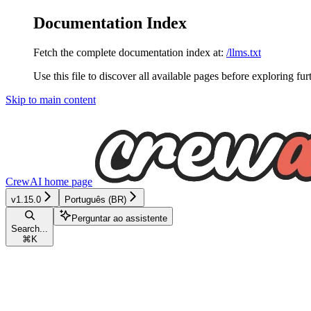
Documentation Index
Fetch the complete documentation index at:
/llms.txt
Use this file to discover all available pages before exploring fur
Skip to main content
CrewAI
home page
v1.15.0
Português (BR)
Perguntar ao assistente
Search...
⌘
K