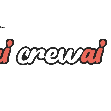
ther.