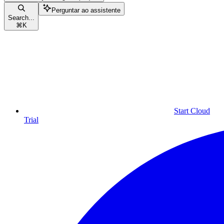
Perguntar ao assistente
Search...
⌘
K
Start Cloud
Trial