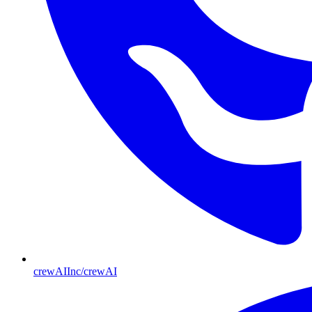
crewAIInc/crewAI