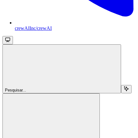
crewAIInc/crewAI
Pesquisar...