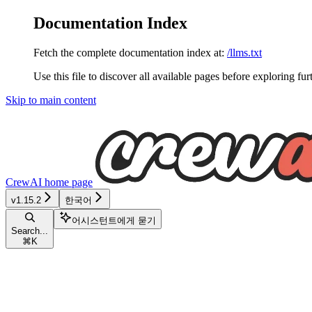
Documentation Index
Fetch the complete documentation index at:
/llms.txt
Use this file to discover all available pages before exploring fur
Skip to main content
CrewAI
home page
v1.15.2
한국어
어시스턴트에게 묻기
Search...
⌘
K