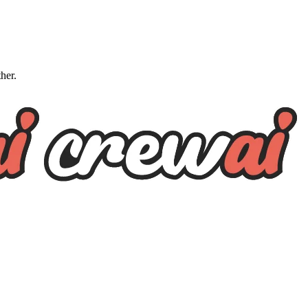
ther.