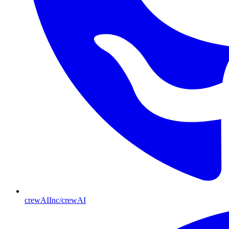
crewAIInc/crewAI