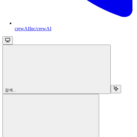
crewAIInc/crewAI
검색...