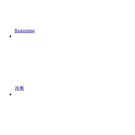
Reasoning
계획