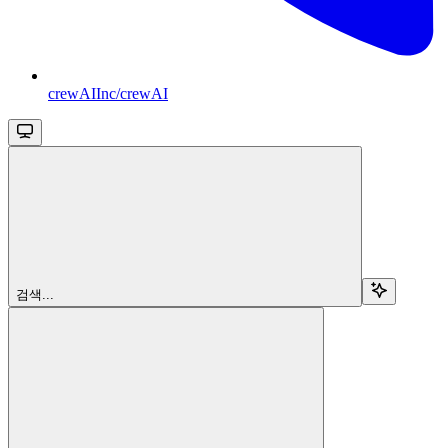
crewAIInc/crewAI
검색...