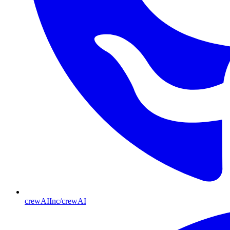
crewAIInc/crewAI