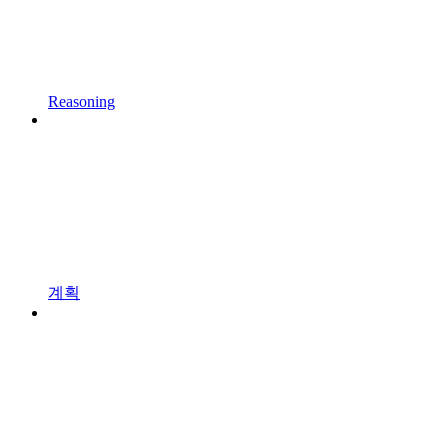
Reasoning
계획