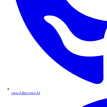
crewAIInc/crewAI