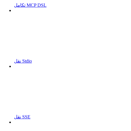
تكامل MCP DSL
نقل Stdio
نقل SSE