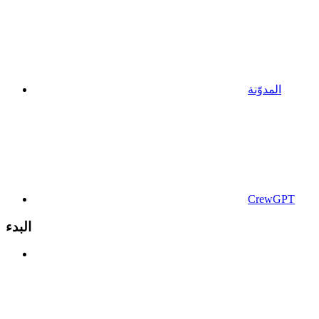
المدوّنة
CrewGPT
البدء