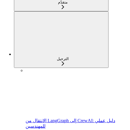
متقدّم
الترحيل
الانتقال من LangGraph إلى CrewAI: دليل عملي
للمهندسين