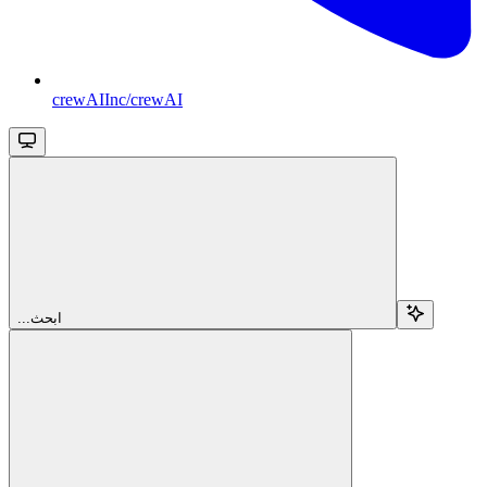
crewAIInc/crewAI
...ابحث