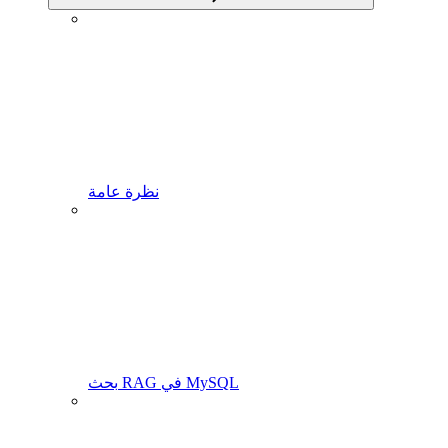
نظرة عامة
بحث RAG في MySQL