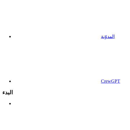
المدوّنة
CrewGPT
البدء