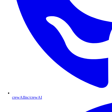
crewAIInc/crewAI