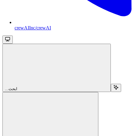
crewAIInc/crewAI
...ابحث