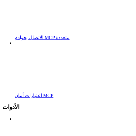
الاتصال بخوادم MCP متعددة
اعتبارات أمان MCP
الأدوات