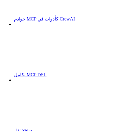
خوادم MCP كأدوات في CrewAI
تكامل MCP DSL
نقل Stdio