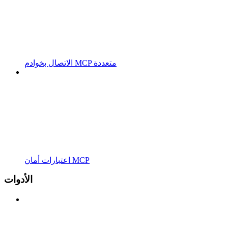
الاتصال بخوادم MCP متعددة
اعتبارات أمان MCP
الأدوات