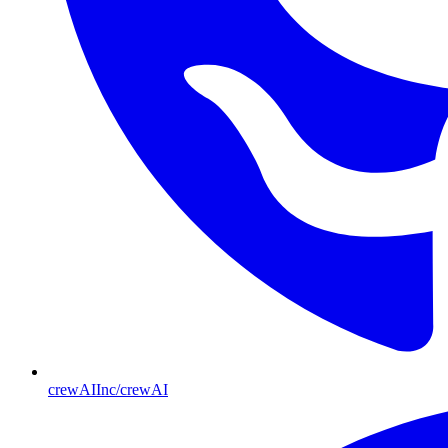
crewAIInc/crewAI