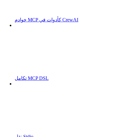
خوادم MCP كأدوات في CrewAI
تكامل MCP DSL
نقل Stdio