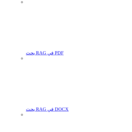
بحث RAG في PDF
بحث RAG في DOCX