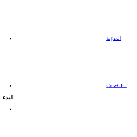
المدوّنة
CrewGPT
البدء