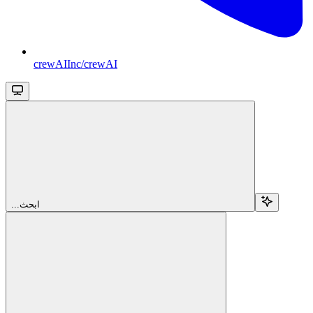
crewAIInc/crewAI
...ابحث