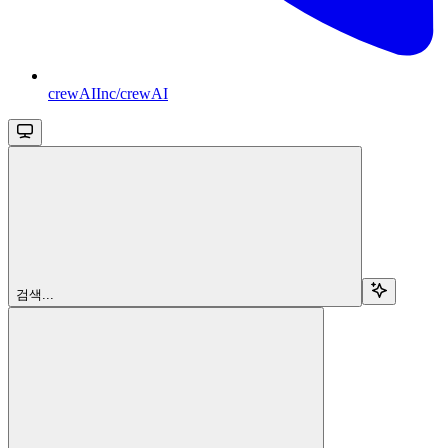
crewAIInc/crewAI
검색...