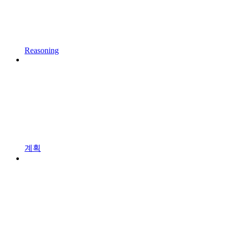
Reasoning
계획