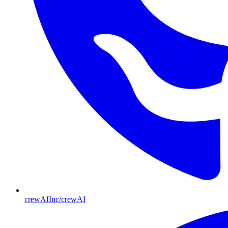
crewAIInc/crewAI