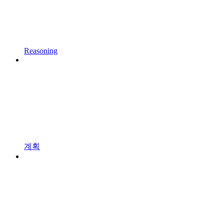
Reasoning
계획