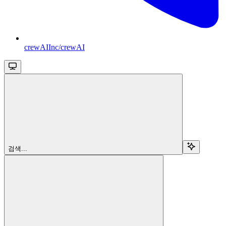
crewAIInc/crewAI
검색...