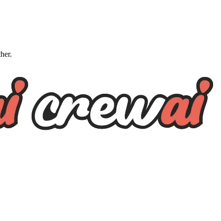
ther.