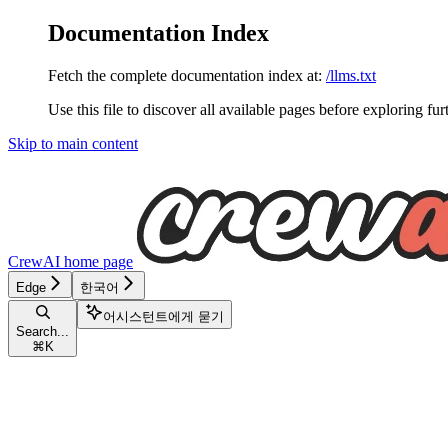
Documentation Index
Fetch the complete documentation index at:
/llms.txt
Use this file to discover all available pages before exploring fur
Skip to main content
CrewAI
home page
Edge
한국어
어시스턴트에게 묻기
Search...
⌘
K