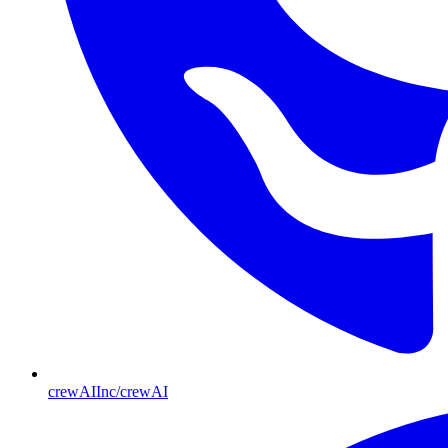
crewAIInc/crewAI