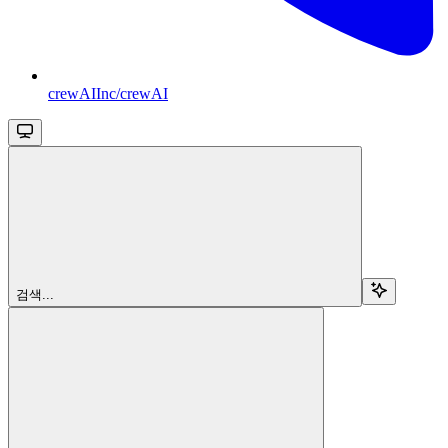
crewAIInc/crewAI
검색...