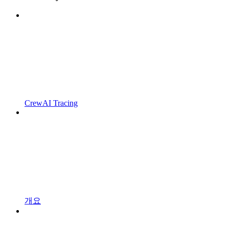
CrewAI Tracing
개요