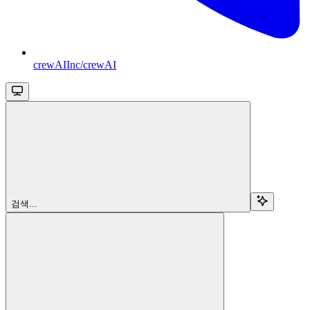
crewAIInc/crewAI
검색...