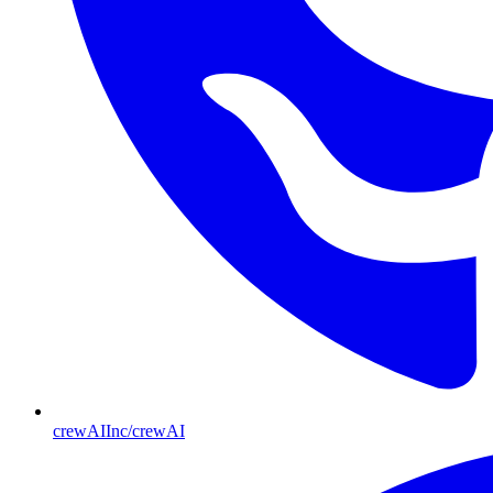
crewAIInc/crewAI