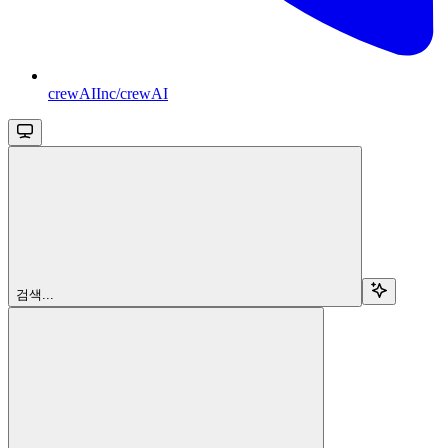
crewAIInc/crewAI
검색...