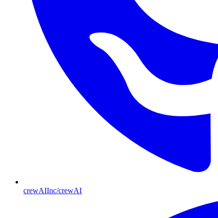
crewAIInc/crewAI