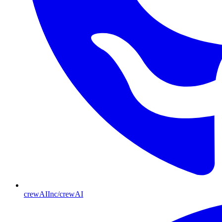
crewAIInc/crewAI