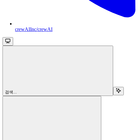
crewAIInc/crewAI
검색...