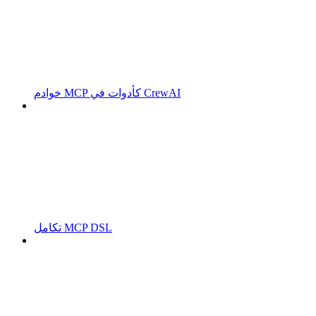
خوادم MCP كأدوات في CrewAI
تكامل MCP DSL