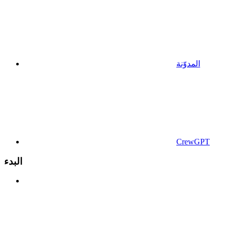
المدوّنة
CrewGPT
البدء