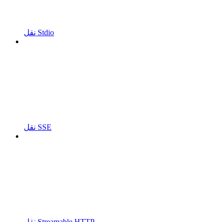
نقل Stdio
نقل SSE
نقل Streamable HTTP