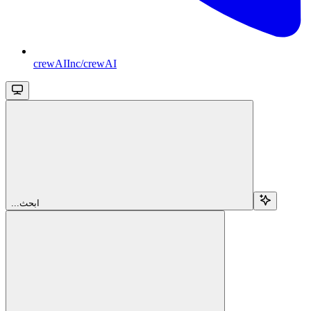
crewAIInc/crewAI
...ابحث