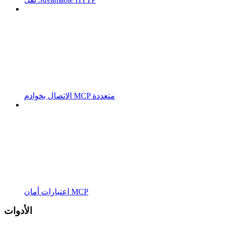
الاتصال بخوادم MCP متعددة
اعتبارات أمان MCP
الأدوات