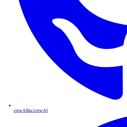
crewAIInc/crewAI