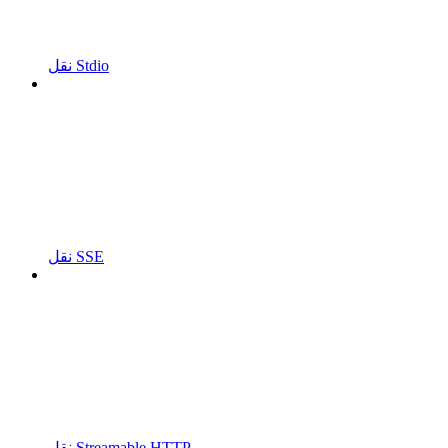
نقل Stdio
نقل SSE
نقل Streamable HTTP