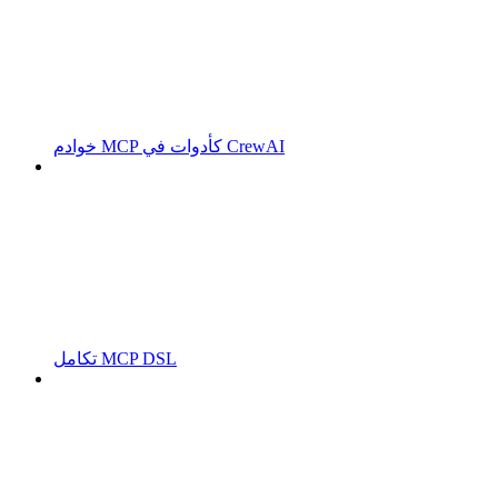
خوادم MCP كأدوات في CrewAI
تكامل MCP DSL