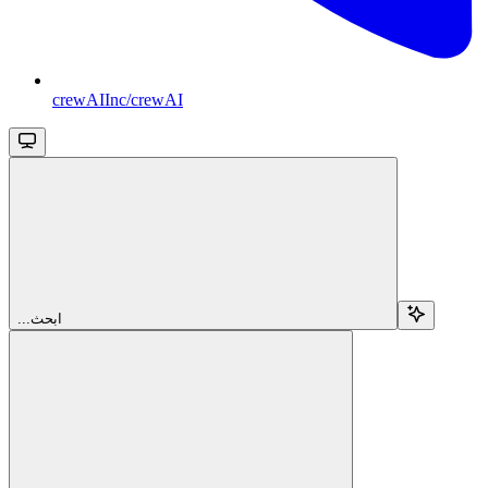
crewAIInc/crewAI
...ابحث