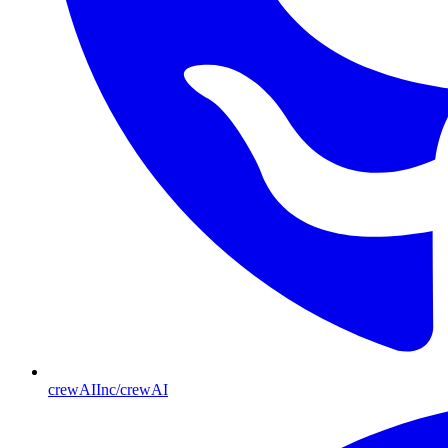
crewAIInc/crewAI