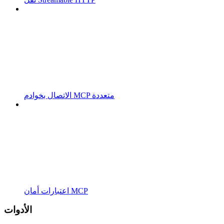
الاتصال بخوادم MCP متعددة
اعتبارات أمان MCP
الأدوات