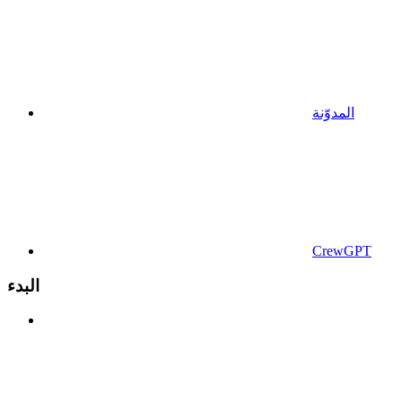
المدوّنة
CrewGPT
البدء