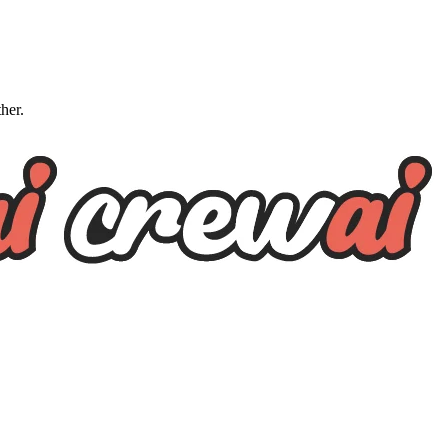
ther.