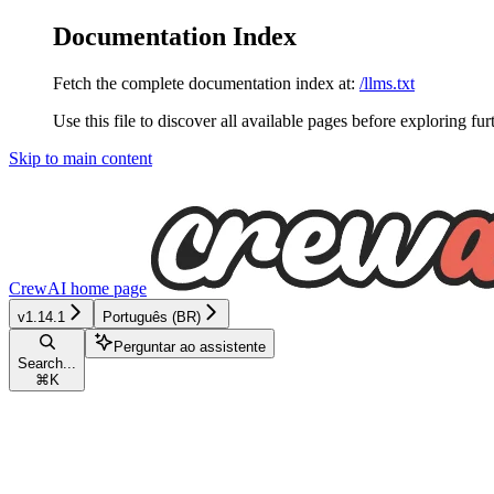
Documentation Index
Fetch the complete documentation index at:
/llms.txt
Use this file to discover all available pages before exploring fur
Skip to main content
CrewAI
home page
v1.14.1
Português (BR)
Perguntar ao assistente
Search...
⌘
K