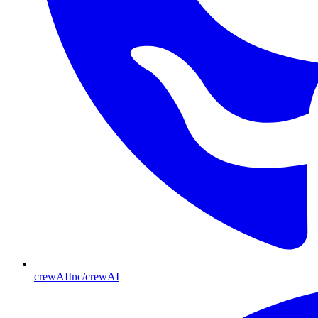
crewAIInc/crewAI