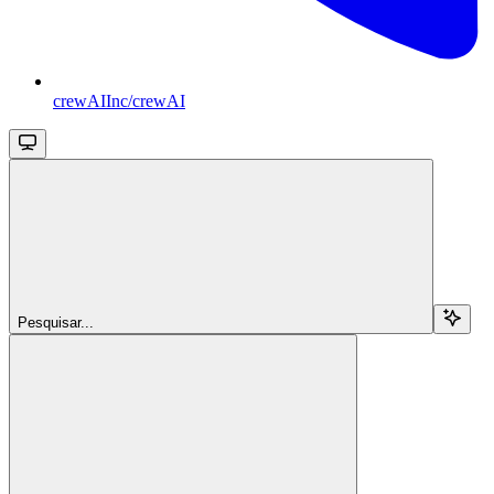
crewAIInc/crewAI
Pesquisar...