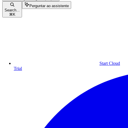
Perguntar ao assistente
Search...
⌘
K
Start Cloud
Trial