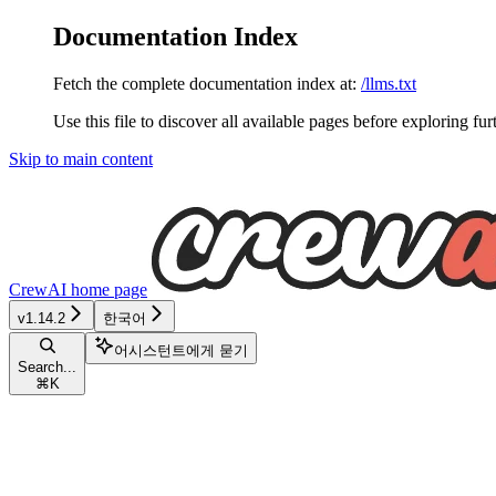
Documentation Index
Fetch the complete documentation index at:
/llms.txt
Use this file to discover all available pages before exploring fur
Skip to main content
CrewAI
home page
v1.14.2
한국어
어시스턴트에게 묻기
Search...
⌘
K