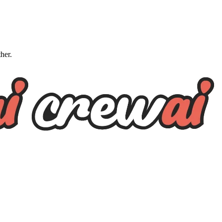
ther.