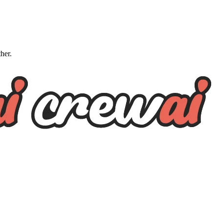
ther.