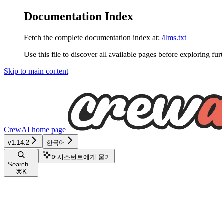
Documentation Index
Fetch the complete documentation index at:
/llms.txt
Use this file to discover all available pages before exploring fur
Skip to main content
CrewAI
home page
v1.14.2
한국어
어시스턴트에게 묻기
Search...
⌘
K