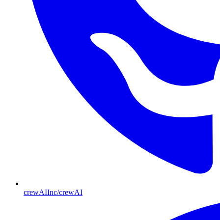
crewAIInc/crewAI