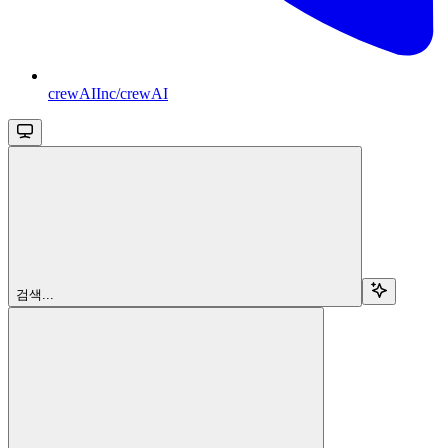
crewAIInc/crewAI
검색...