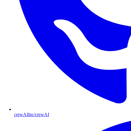
crewAIInc/crewAI