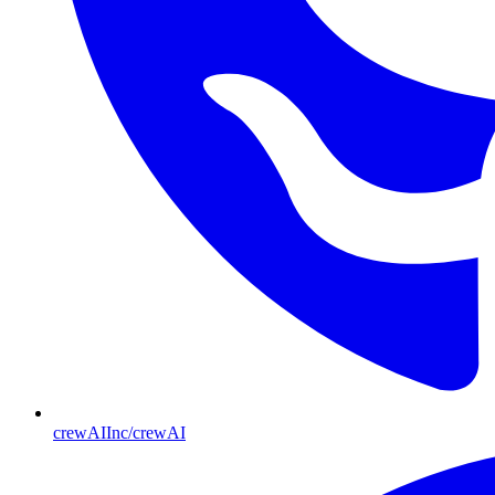
crewAIInc/crewAI