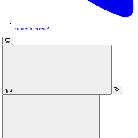
crewAIInc/crewAI
검색...