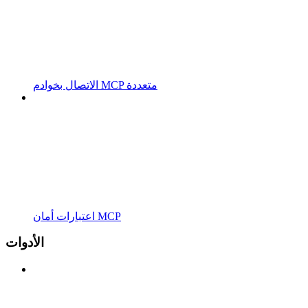
الاتصال بخوادم MCP متعددة
اعتبارات أمان MCP
الأدوات