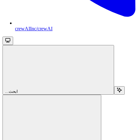
crewAIInc/crewAI
...ابحث