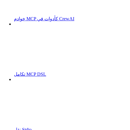
خوادم MCP كأدوات في CrewAI
تكامل MCP DSL
نقل Stdio