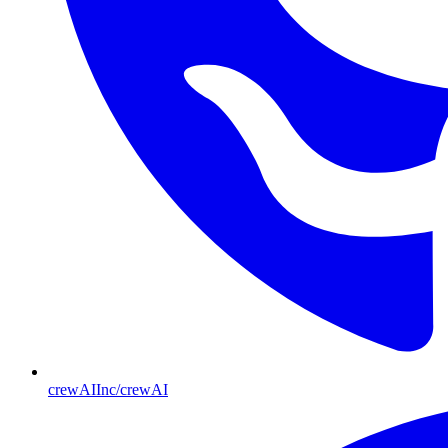
crewAIInc/crewAI