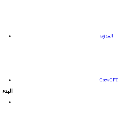
المدوّنة
CrewGPT
البدء