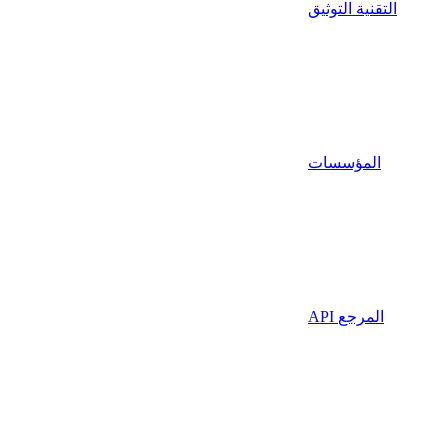
التقنية التوثيق
المؤسسات
API المرجع