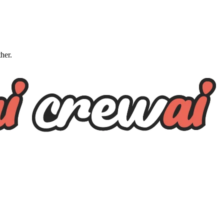
ther.