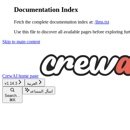
Documentation Index
Fetch the complete documentation index at:
/llms.txt
Use this file to discover all available pages before exploring fur
Skip to main content
CrewAI
home page
العربية
v1.14.3
اسأل المساعد
Search...
⌘
K