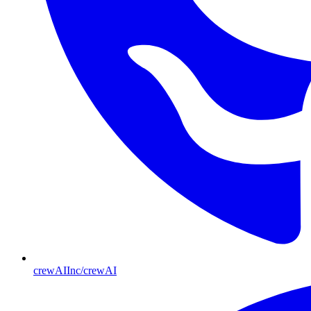
crewAIInc/crewAI