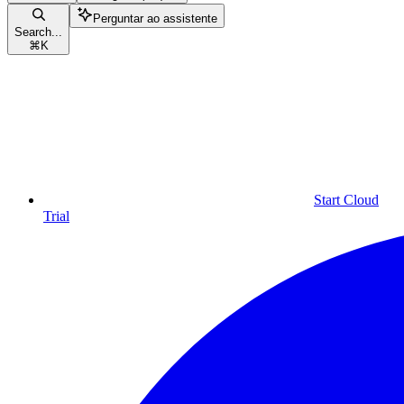
Perguntar ao assistente
Search...
⌘
K
Start Cloud
Trial