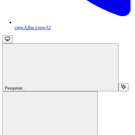
crewAIInc/crewAI
Pesquisar...