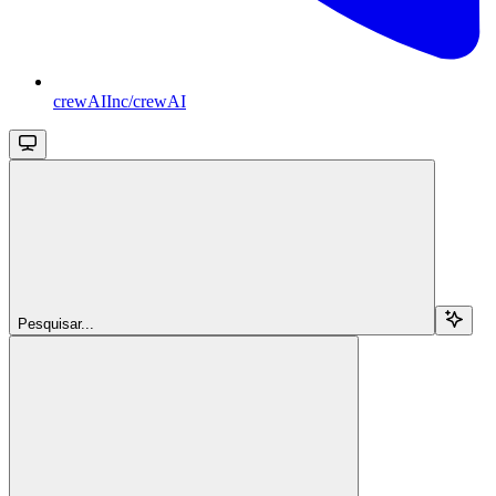
crewAIInc/crewAI
Pesquisar...