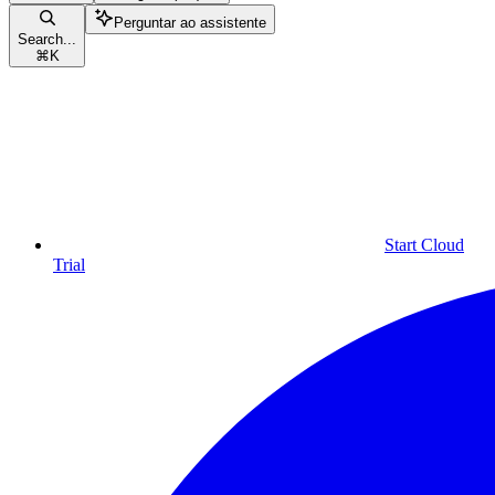
Perguntar ao assistente
Search...
⌘
K
Start Cloud
Trial