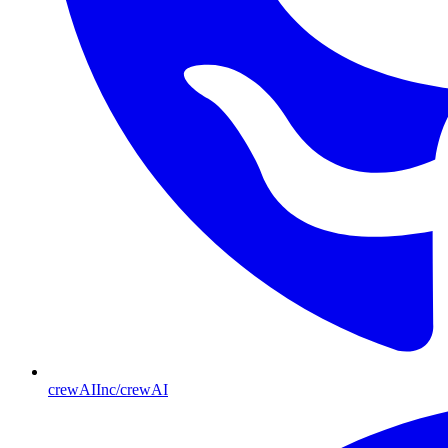
crewAIInc/crewAI