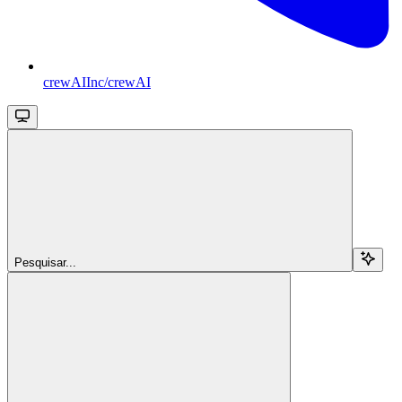
crewAIInc/crewAI
Pesquisar...