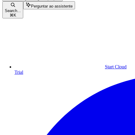
Perguntar ao assistente
Search...
⌘
K
Start Cloud
Trial