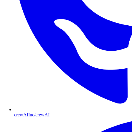
crewAIInc/crewAI