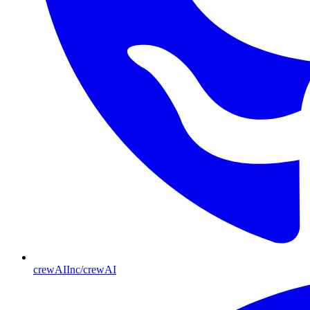
crewAIInc/crewAI