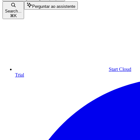
Perguntar ao assistente
Search...
⌘
K
Start Cloud
Trial