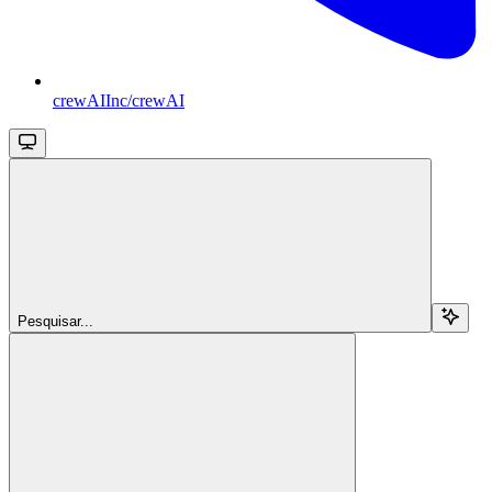
crewAIInc/crewAI
Pesquisar...