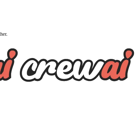
ther.