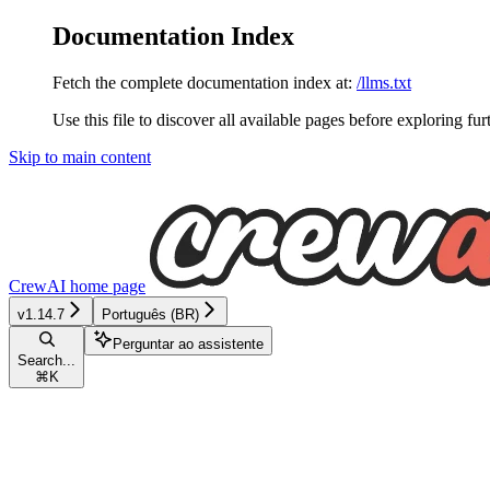
Documentation Index
Fetch the complete documentation index at:
/llms.txt
Use this file to discover all available pages before exploring fur
Skip to main content
CrewAI
home page
v1.14.7
Português (BR)
Perguntar ao assistente
Search...
⌘
K