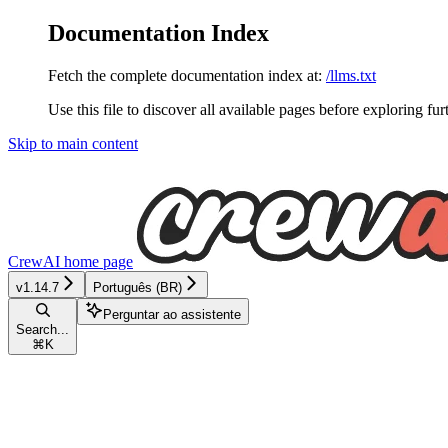
Documentation Index
Fetch the complete documentation index at:
/llms.txt
Use this file to discover all available pages before exploring fur
Skip to main content
CrewAI
home page
v1.14.7
Português (BR)
Perguntar ao assistente
Search...
⌘
K