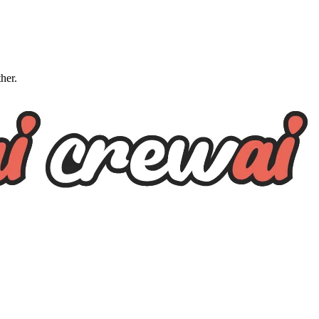
ther.